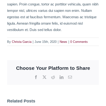
sapien. Proin congue, tortor ac porttitor vehicula, quam nibh
tempor nisl, ultrices varius dui sapien non enim. Nullam
egestas est at faucibus fermentum. Maecenas ac tristique
ligula. Aenean fringilla ornare felis, id euismod nisl
vestibulum et. Duis sed tellus dolor.
By
Christa Garcia
|
June 15th, 2020
|
News
|
0 Comments
Choose Your Platform to Share
Facebook
X
Reddit
LinkedIn
Email
Related Posts