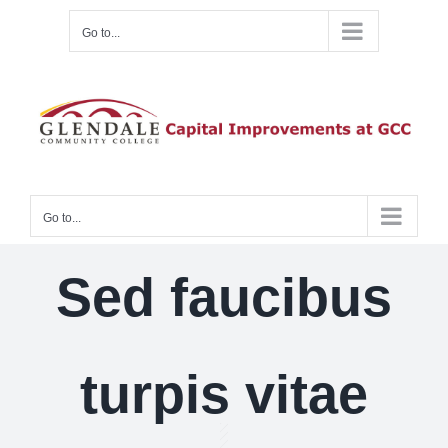
Skip
Go to...
to
content
Go to...
Sed faucibus
turpis vitae